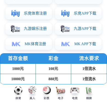
首页
体育头条
正文
昨晚中超联赛再起波澜，领头羊在客场对阵卫冕冠军的比赛
中意外失利，终结了此前的不败金身。然而，回顾本赛季至
今的赛程，这支队伍在面对上海申花与北京国安等传统豪门
时均能全取三分，展现出强大的硬仗能力。这场输球，究竟
是偶然的滑铁卢，还是豪门克星光环的短暂褪色？