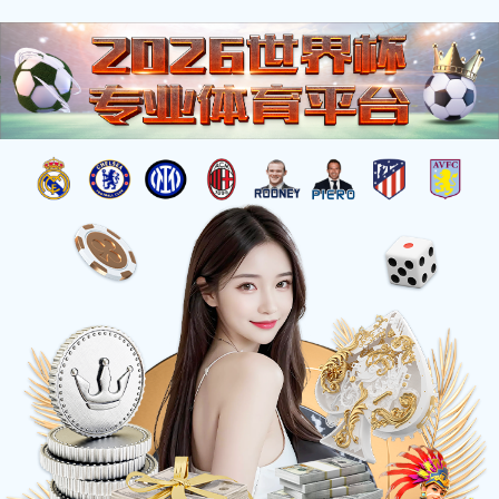
注册入口
开云「中国」电子下载
· 体
育观看更便捷
连接你的赛事视野，打造球迷专属的数字主场。
开云「中
国」电子下载网页版
提供多终端支持、高清视频、 实时比
分与赛事推荐，让你随时随地畅享体育内容。
网页端入口